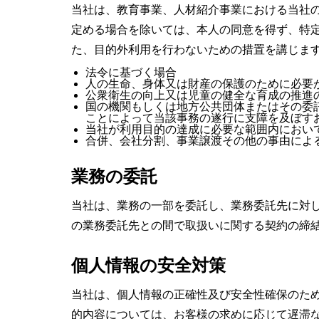
当社は、教育事業、人材紹介事業における当社
定める場合を除いては、本人の同意を得ず、特
た、目的外利用を行わないための措置を講じま
法令に基づく場合
人の生命、身体又は財産の保護のために必要
公衆衛生の向上又は児童の健全な育成の推進
国の機関もしくは地方公共団体またはその委
ことによって当該事務の遂行に支障を及ぼす
当社が利用目的の達成に必要な範囲内におい
合併、会社分割、事業譲渡その他の事由によ
業務の委託
当社は、業務の一部を委託し、業務委託先に対
の業務委託先との間で取扱いに関する契約の締
個人情報の安全対策
当社は、個人情報の正確性及び安全性確保のた
的内容については、お客様の求めに応じて遅滞