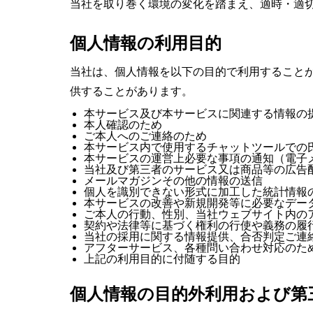
当社を取り巻く環境の変化を踏まえ、適時・適
個人情報の利用目的
当社は、個人情報を以下の目的で利用すること
供することがあります。
本サービス及び本サービスに関連する情報の
本人確認のため
ご本人へのご連絡のため
本サービス内で使用するチャットツールでの
本サービスの運営上必要な事項の通知（電子
当社及び第三者のサービス又は商品等の広告
メールマガジンその他の情報の送信
個人を識別できない形式に加工した統計情報
本サービスの改善や新規開発等に必要なデー
ご本人の行動、性別、当社ウェブサイト内の
契約や法律等に基づく権利の行使や義務の履
当社の採用に関する情報提供、合否判定ご連
アフターサービス、各種問い合わせ対応のた
上記の利用目的に付随する目的
個人情報の目的外利用および第